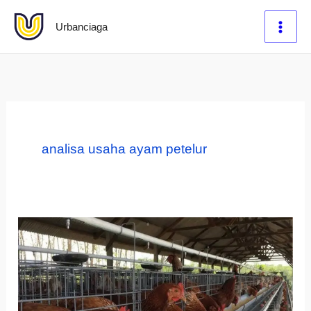
Lewati
Urbanciaga
ke
konten
analisa usaha ayam petelur