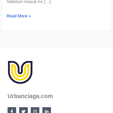
Sebelum masuk ke […]
Panduan
Read More »
Lengkap
Analisa
Usaha
Ayam
Petelur
1000
Ekor
Urbanciaga.com