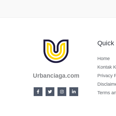
Keluarga
Terbaik
Quick 
Home
Kontak 
Urbanciaga.com
Privacy P
Disclaim
Terms an