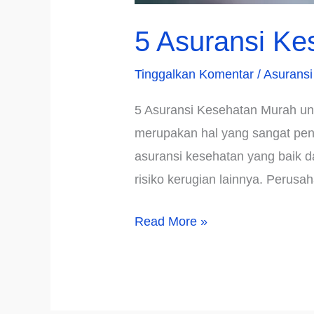
5 Asuransi Ke
Tinggalkan Komentar
/
Asuransi
5 Asuransi Kesehatan Murah unt
merupakan hal yang sangat pent
asuransi kesehatan yang baik d
risiko kerugian lainnya. Perus
5
Read More »
Asuransi
Kesehatan
Murah
untuk