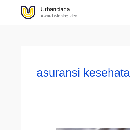
Lewati
Urbanciaga
ke
Award winning idea.
konten
asuransi kesehat