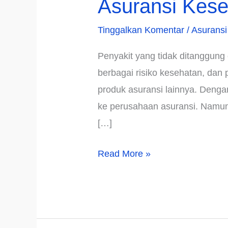
Asuransi Kes
Tinggalkan Komentar
/
Asuransi
Penyakit yang tidak ditanggung
berbagai risiko kesehatan, dan
produk asuransi lainnya. Denga
ke perusahaan asuransi. Namun,
[…]
Inilah
Read More »
Daftar
Jenis
Penyakit
yang