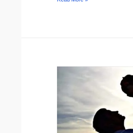
Rekomendasi
Asuransi
Kesehatan
Terbaik
Di
Indonesia