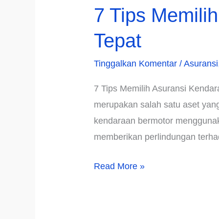
7 Tips Memili
Tepat
Tinggalkan Komentar
/
Asuransi
7 Tips Memilih Asuransi Kenda
merupakan salah satu aset yang 
kendaraan bermotor menggunaka
memberikan perlindungan terhad
7
Read More »
Tips
Memilih
Asuransi