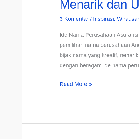
Menarik dan U
3 Komentar
/
Inspirasi
,
Wirausa
Ide Nama Perusahaan Asuransi. 
pemilihan nama perusahaan Anda
bijak nama yang kreatif, nenarik
dengan beragam ide nama peru
√943+
Read More »
Ide
Nama
Perusahaan
Asuransi
yang