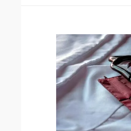
Kendaraan
Bermotor
yang
Tepat