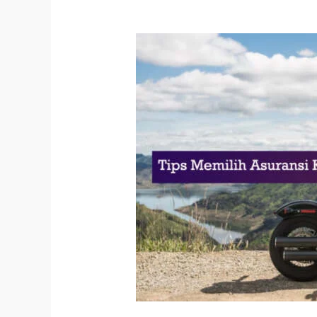
Bagus,
Menarik
dan
Unik