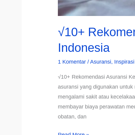
√10+ Rekomend
Indonesia
1 Komentar
/
Asuransi
,
Inspirasi
√10+ Rekomendasi Asuransi Kes
asuransi yang digunakan untuk
mengalami sakit atau kecelakaan
membayar biaya perawatan medi
obatan, dan
√10+
Read More »