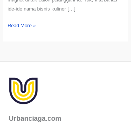
ide-ide nama bisnis kuliner […]
√768+
Read More »
Ide
Nama
Bisnis
Kuliner
Vegan
Unik,
Aesthetic
dan
Lucu
Urbanciaga.com