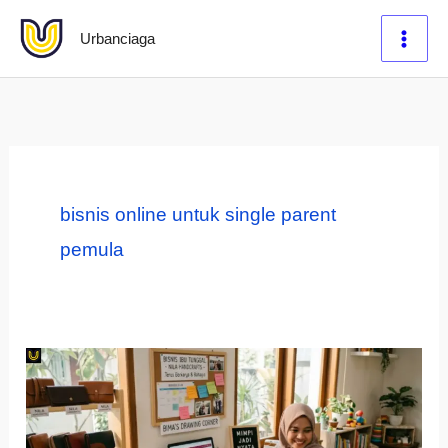
Lewati
Urbanciaga
ke
konten
bisnis online untuk single parent
pemula