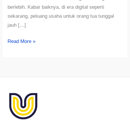
berlebih. Kabar baiknya, di era digital seperti
sekarang, peluang usaha untuk orang tua tunggal
jauh […]
5
Read More »
Ide
Bisnis
untuk
Single
Parent
Modal
Kecil
tapi
Untung