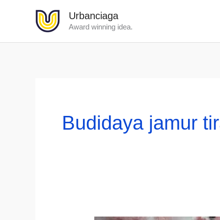
Lewati
Urbanciaga
ke
Award winning idea.
konten
Budidaya jamur ti