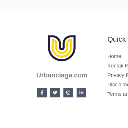
Budidaya
Jamur
Tiram
Quick 
Home
Kontak 
Urbanciaga.com
Privacy P
Disclaim
Terms an