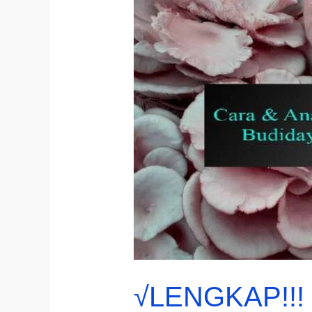
√LENGKAP!!! 