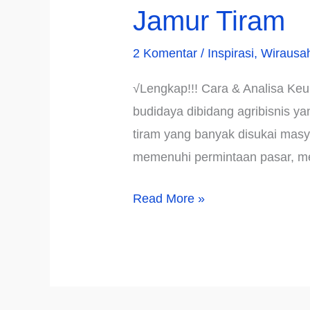
Jamur Tiram
2 Komentar
/
Inspirasi
,
Wirausa
√Lengkap!!! Cara & Analisa Keu
budidaya dibidang agribisnis yan
tiram yang banyak disukai masya
memenuhi permintaan pasar, me
√LENGKAP!!!
Read More »
Cara
&
Analisa
Keuntungan