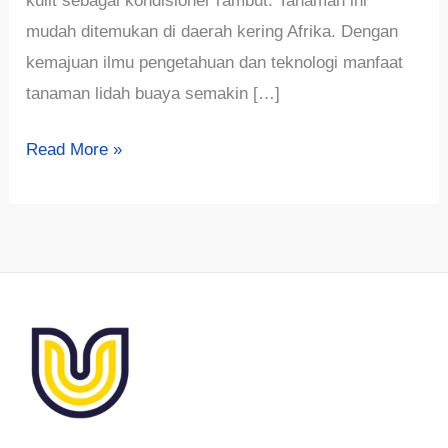
kulit sebagai kondisioner rambut. Tanaman ini
mudah ditemukan di daerah kering Afrika. Dengan
kemajuan ilmu pengetahuan dan teknologi manfaat
tanaman lidah buaya semakin […]
√Cara
Read More »
Budidaya
Lidah
Buaya
Peluang
Usaha
Yang
Menjanjikan