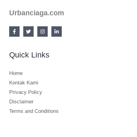
Siap
Menambah
Urbanciaga.com
Penghasilan
Anda!
Quick Links
Home
Kontak Kami
Privacy Policy
Disclaimer
Terms and Conditions