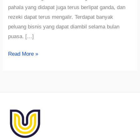
pahala yang didapat juga terus berlipat ganda, dan
rezeki dapat terus mengalir. Terdapat banyak
peluang bisnis yang dapat diambil selama bulan
puasa. […]
Ini
Read More »
Dia
9
Ide
Jualan
Menjanjikan
untuk
Bulan
Ramadhan,