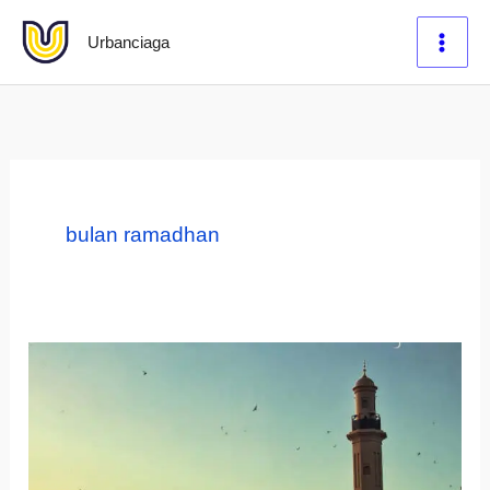
Lewati
Urbanciaga
ke
konten
bulan ramadhan