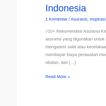
Indonesia
1 Komentar
/
Asuransi
,
Inspirasi
√10+ Rekomendasi Asuransi Kes
asuransi yang digunakan untuk
mengalami sakit atau kecelakaan
membayar biaya perawatan medi
obatan, dan […]
√10+
Read More »
Rekomendasi
Asuransi
Kesehatan