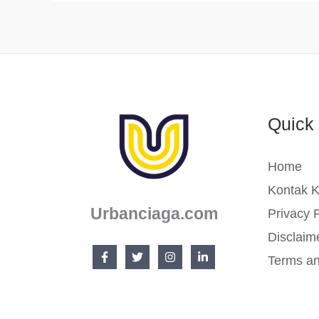
Terbaik
Di
Indonesia
Quick 
Home
Kontak 
Urbanciaga.com
Privacy P
Disclaim
Terms an