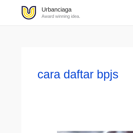
Lewati
Urbanciaga
ke
Award winning idea.
konten
cara daftar bpjs