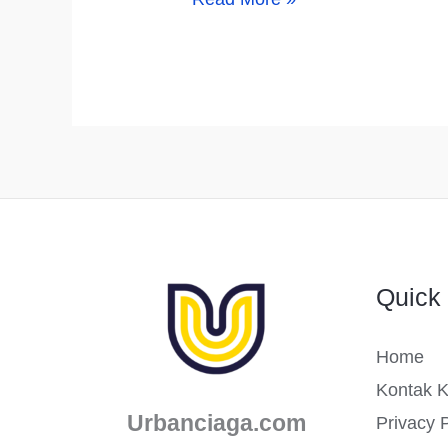
Nama
Usaha
Cloud
Kitchen
yang
Keren,
Unik,
dan
Quick 
Aesthetic
Home
Kontak 
Urbanciaga.com
Privacy P