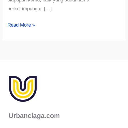
berkecimpung di […]
Contoh
Read More »
Analisis
Usaha
Tani
Lengkap
bagi
Pemula
Urbanciaga.com