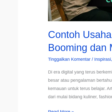
Contoh Usaha
Booming dan M
Tinggalkan Komentar
/
Inspirasi
Di era digital yang terus berke
besar atau pengalaman bertahun
kemauan untuk terus belajar. A
dari mulai bidang kuliner, fashi
Contoh
Read More »