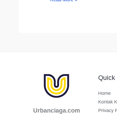
Usaha
Kreatif
Anak
Muda
yang
Sedang
Booming
dan
Quick 
Masih
Sedikit
Home
Pesaingnya
Kontak 
Urbanciaga.com
Privacy P