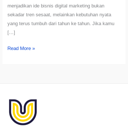
menjadikan ide bisnis digital marketing bukan
sekadar tren sesaat, melainkan kebutuhan nyata
yang terus tumbuh dari tahun ke tahun. Jika kamu
[…]
Ide
Read More »
Bisnis
Digital
Marketing
yang
Menjanjikan
dan
Terus
Dibutuhkan
Semua