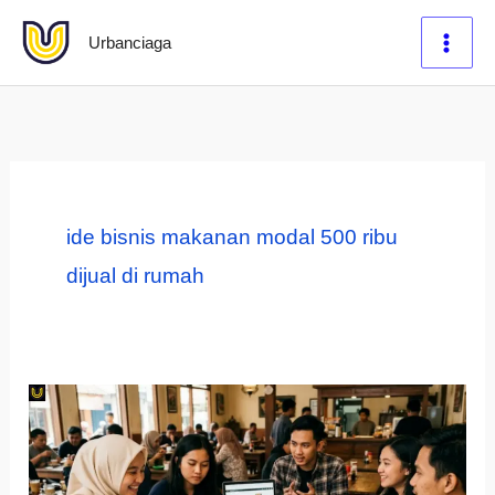
Lewati
Urbanciaga
ke
konten
ide bisnis makanan modal 500 ribu
dijual di rumah