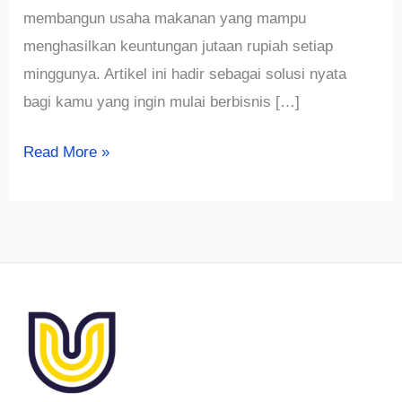
membangun usaha makanan yang mampu
menghasilkan keuntungan jutaan rupiah setiap
minggunya. Artikel ini hadir sebagai solusi nyata
bagi kamu yang ingin mulai berbisnis […]
Ide
Read More »
Bisnis
Makanan
Modal
500
Ribu
dengan
Potensi
Untung
2