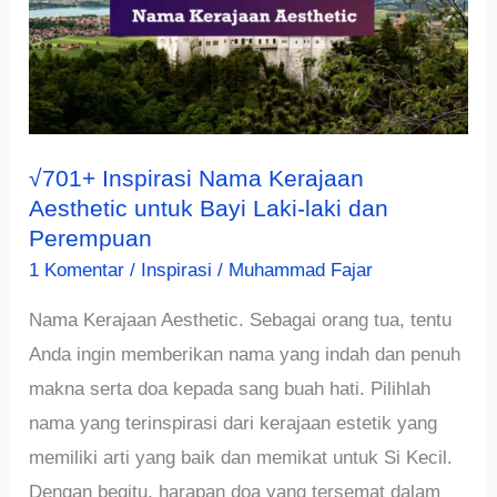
√701+ Inspirasi Nama Kerajaan
Aesthetic untuk Bayi Laki-laki dan
Perempuan
1 Komentar
/
Inspirasi
/
Muhammad Fajar
Nama Kerajaan Aesthetic. Sebagai orang tua, tentu
Anda ingin memberikan nama yang indah dan penuh
makna serta doa kepada sang buah hati. Pilihlah
nama yang terinspirasi dari kerajaan estetik yang
memiliki arti yang baik dan memikat untuk Si Kecil.
Dengan begitu, harapan doa yang tersemat dalam