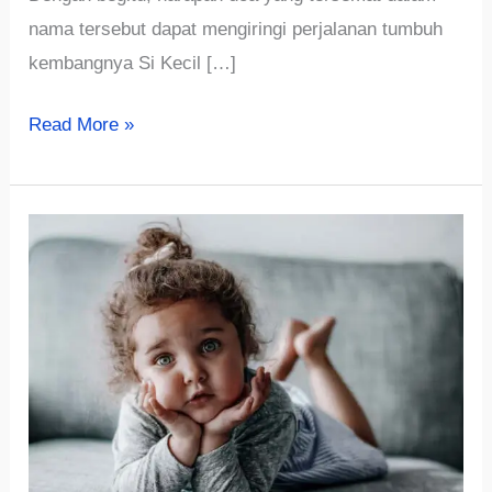
nama tersebut dapat mengiringi perjalanan tumbuh
kembangnya Si Kecil […]
√701+
Read More »
Inspirasi
Nama
Kerajaan
Aesthetic
untuk
Bayi
Laki-
laki
dan
Perempuan