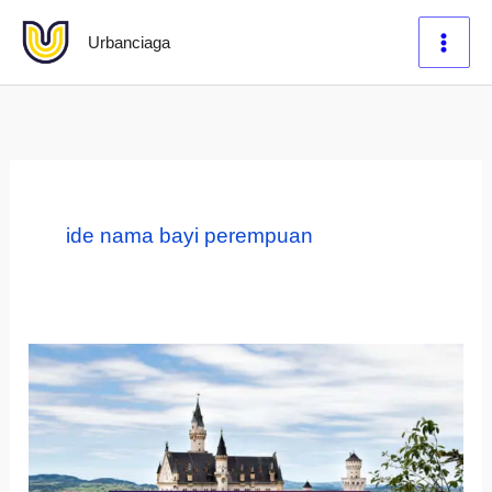
Lewati
Urbanciaga
ke
konten
ide nama bayi perempuan