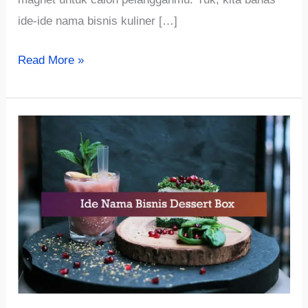
ide-ide nama bisnis kuliner […]
√768+
Read More »
Ide
Nama
Bisnis
Kuliner
Vegan
Unik,
Aesthetic
dan
Lucu