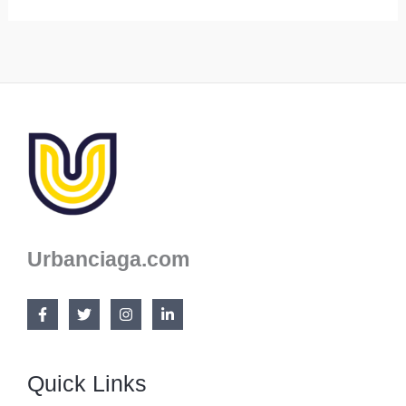
Nama
Bisnis
Dessert
Box
Kreatif,
Unik,
dan
Kekinian
Urbanciaga.com
Quick Links