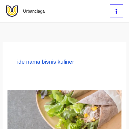
Lewati
Urbanciaga
ke
konten
ide nama bisnis kuliner