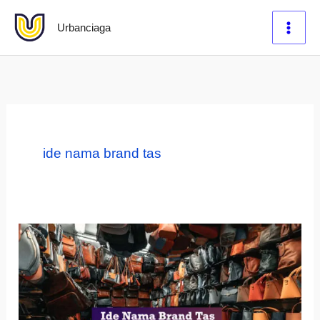
Lewati
Urbanciaga
ke
konten
ide nama brand tas