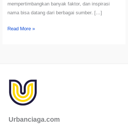
mempertimbangkan banyak faktor, dan inspirasi
nama bisa datang dari berbagai sumber. […]
√816+
Read More »
Ide
Nama
Brand
Tas
Unik,
Menarik,
dan
Kreatif
Urbanciaga.com