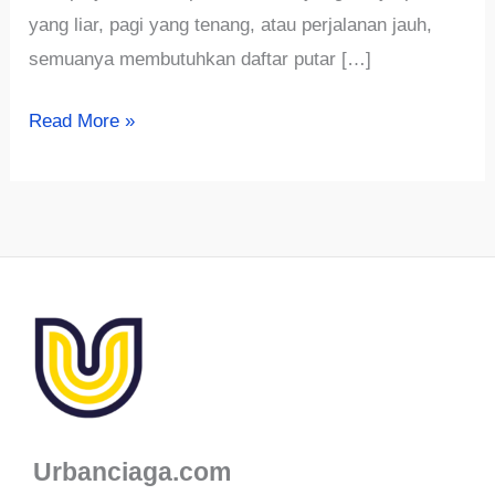
yang liar, pagi yang tenang, atau perjalanan jauh,
semuanya membutuhkan daftar putar […]
√725+
Read More »
Ide
Nama
Playlist
Spotify
Aesthetic,
Lucu,
Hingga
Sedih
Urbanciaga.com