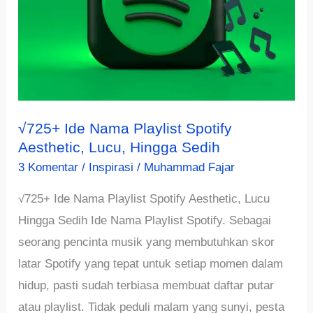
√725+ Ide Nama Playlist Spotify
Aesthetic, Lucu, Hingga Sedih
3 Komentar
/
Inspirasi
/
Muhammad Fajar
√725+ Ide Nama Playlist Spotify Aesthetic, Lucu
Hingga Sedih Ide Nama Playlist Spotify. Sebagai
seorang pencinta musik yang membutuhkan skor
latar Spotify yang tepat untuk setiap momen dalam
hidup, pasti sudah terbiasa membuat daftar putar
atau playlist. Tidak peduli malam yang sunyi, pesta