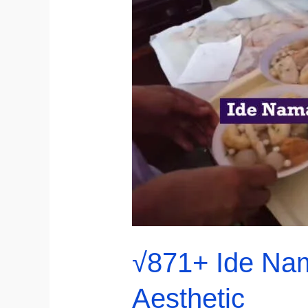
√871+ Ide Nam
Aesthetic