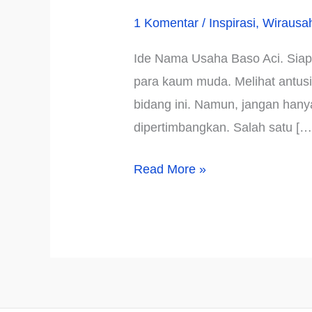
1 Komentar
/
Inspirasi
,
Wirausa
Ide Nama Usaha Baso Aci. Siapa
para kaum muda. Melihat antusi
bidang ini. Namun, jangan hanya
dipertimbangkan. Salah satu […
√871+
Read More »
Ide
Nama
Usaha
Baso
Aci
Unik,