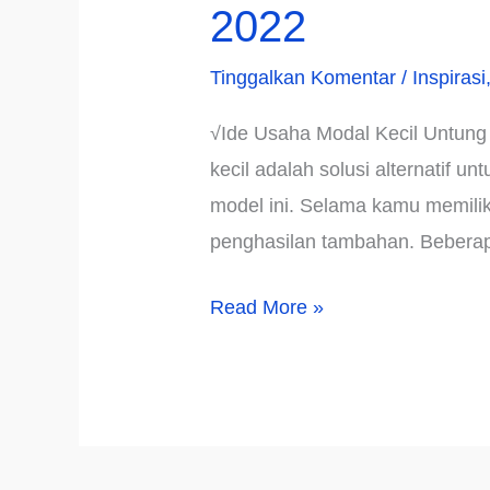
2022
Tinggalkan Komentar
/
Inspirasi
√Ide Usaha Modal Kecil Untung
kecil adalah solusi alternatif
model ini. Selama kamu memilik
penghasilan tambahan. Beberapa
√Ide
Read More »
Usaha
Modal
Kecil
Untung
Besar