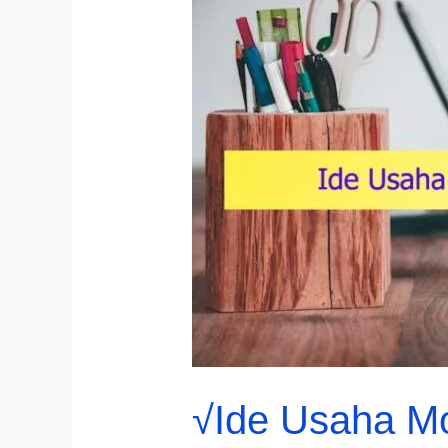
√Ide Usaha M