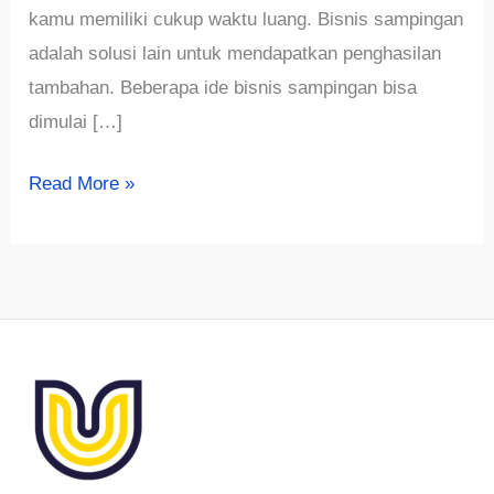
kamu memiliki cukup waktu luang. Bisnis sampingan
adalah solusi lain untuk mendapatkan penghasilan
tambahan. Beberapa ide bisnis sampingan bisa
dimulai […]
√Ide
Read More »
Usaha
Modal
Kecil
Untung
Besar
TERBARU
2022