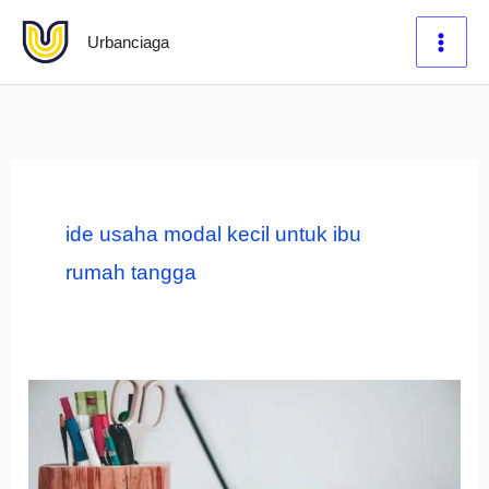
Lewati
Urbanciaga
ke
konten
ide usaha modal kecil untuk ibu
rumah tangga