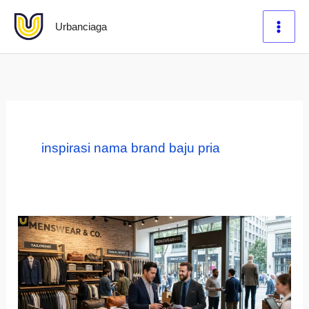
Lewati
Urbanciaga
ke
konten
inspirasi nama brand baju pria