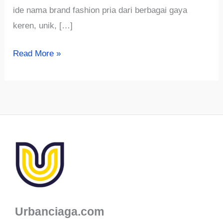
ide nama brand fashion pria dari berbagai gaya
keren, unik, […]
500+
Read More »
Ide
Nama
Brand
Fashion
Pria
Unik,
Keren
&
Aesthetic
yang
Urbanciaga.com
Belum