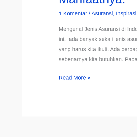
1 Komentar
/
Asuransi
,
Inspirasi
Mengenal Jenis Asuransi di Ind
ini, ada banyak sekali jenis as
yang harus kita ikuti. Ada berb
sebenarnya kita butuhkan. Pad
Mengenal
Read More »
Jenis
Asuransi
di
Indonesia
dan