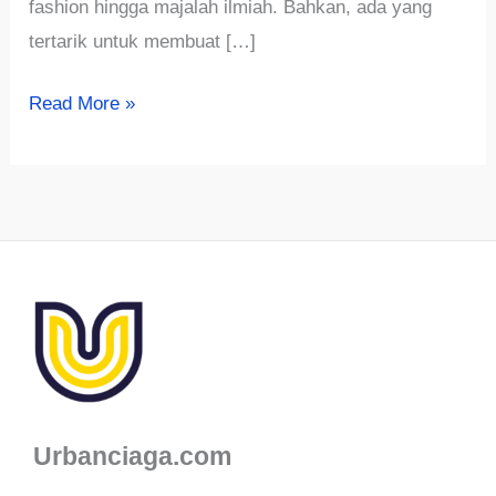
fashion hingga majalah ilmiah. Bahkan, ada yang
tertarik untuk membuat […]
√695+
Read More »
Ide
Nama
Majalah
Anak,
Ilmiah
dan
Pendidikan
yang
Bagus
Urbanciaga.com