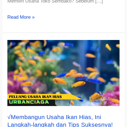
Memilih Usaha Toko Sembako? Sebelum […]
Estimasi
Read More »
Modal
Usaha
Toko
Sembako
√Membangun Usaha Ikan Hias, Ini
Langkah-langkah dan Tips Suksesnya!