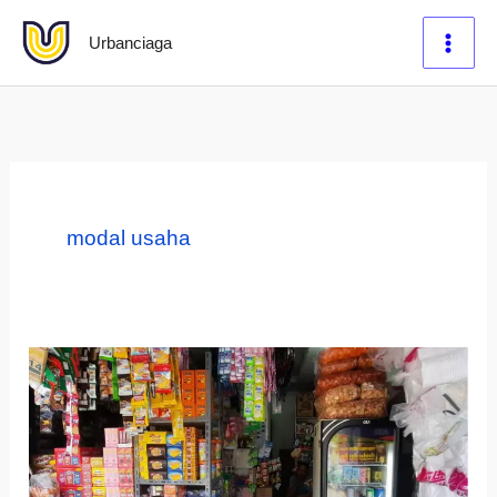
Lewati
Urbanciaga
ke
konten
modal usaha