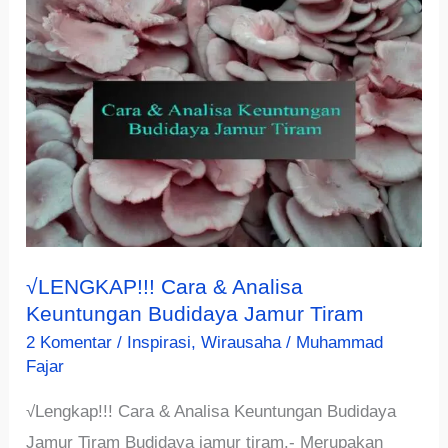
Hias,
Ini
Langkah-
langkah
dan
Tips
Suksesnya!
√LENGKAP!!! Cara & Analisa
Keuntungan Budidaya Jamur Tiram
2 Komentar
/
Inspirasi
,
Wirausaha
/
Muhammad
Fajar
√Lengkap!!! Cara & Analisa Keuntungan Budidaya
Jamur Tiram Budidaya jamur tiram.- Merupakan