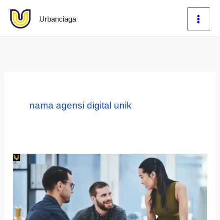
Lewati
Urbanciaga
ke
konten
nama agensi digital unik