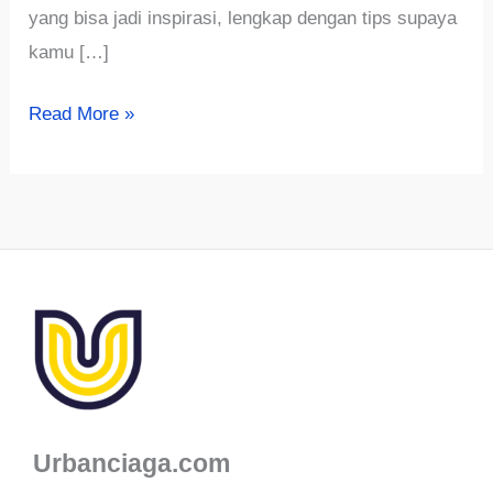
yang bisa jadi inspirasi, lengkap dengan tips supaya
kamu […]
961+
Read More »
Nama
Agensi
Digital
yang
Keren,
Profesional,
dan
Belum
Banyak
Dipakai
Urbanciaga.com
(2026)