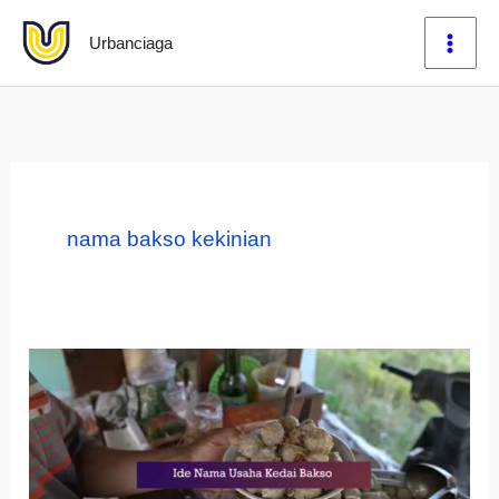
Lewati
Urbanciaga
ke
konten
nama bakso kekinian