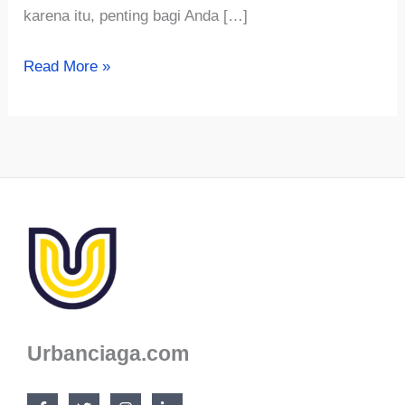
karena itu, penting bagi Anda […]
√925+
Read More »
Ide
Nama
Usaha
Bakso
Unik,
Menarik
dan
Kekinian
2023
Urbanciaga.com