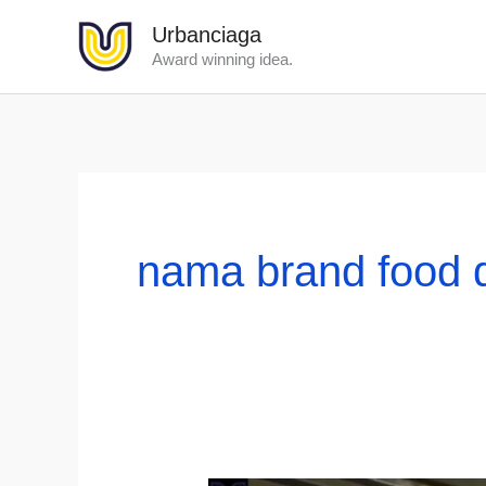
Lewati
Urbanciaga
ke
Award winning idea.
konten
nama brand food d