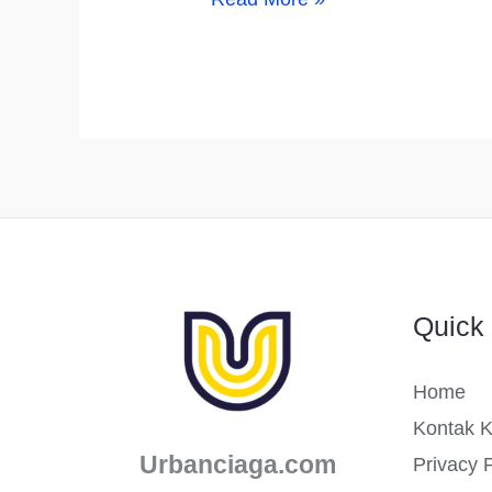
Nama
Usaha
Cloud
Kitchen
yang
Keren,
Unik,
dan
Quick 
Aesthetic
Home
Kontak 
Urbanciaga.com
Privacy P