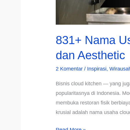
831+ Nama Usa
dan Aesthetic
2 Komentar
/
Inspirasi
,
Wirausa
Bisnis cloud kitchen — yang jug
popularitasnya di Indonesia. M
membuka restoran fisik berbiaya
krusial adalah nama usaha clou
831+
Read More »