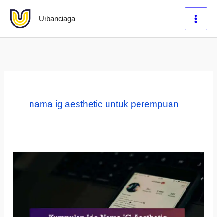
Lewati
Urbanciaga
ke
konten
nama ig aesthetic untuk perempuan