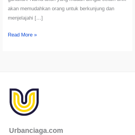
akan memudahkan orang untuk berkunjung dan
menjelajahi […]
√975+
Read More »
Ide
Nama
IG
Aesthetic
Cewek,
Cowok
dan
Korea
Terbaru
2023
Urbanciaga.com