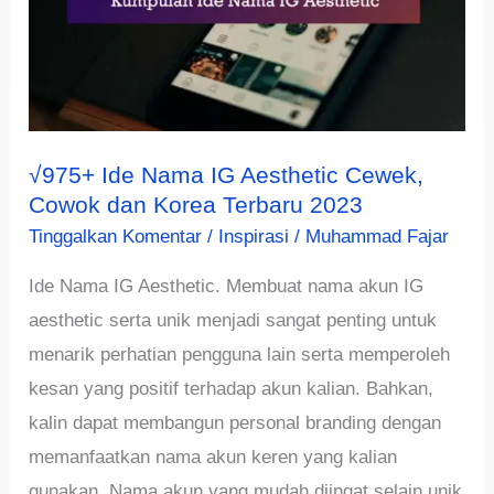
√975+ Ide Nama IG Aesthetic Cewek,
Cowok dan Korea Terbaru 2023
Tinggalkan Komentar
/
Inspirasi
/
Muhammad Fajar
Ide Nama IG Aesthetic. Membuat nama akun IG
aesthetic serta unik menjadi sangat penting untuk
menarik perhatian pengguna lain serta memperoleh
kesan yang positif terhadap akun kalian. Bahkan,
kalin dapat membangun personal branding dengan
memanfaatkan nama akun keren yang kalian
gunakan. Nama akun yang mudah diingat selain unik