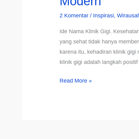
Modern
2 Komentar
/
Inspirasi
,
Wirausa
Ide Nama Klinik Gigi. Kesehata
yang sehat tidak hanya memberi
karena itu, kehadiran klinik gi
klinik gigi adalah langkah posi
√708+
Read More »
Ide
Nama
Klinik
Gigi
yang