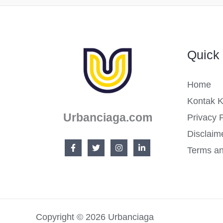
Bagus,
Menarik
dan
Quick 
Modern
Home
Kontak 
Urbanciaga.com
Privacy P
Disclaim
Terms an
Copyright © 2026 Urbanciaga