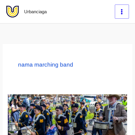
Lewati
Urbanciaga
ke
konten
nama marching band