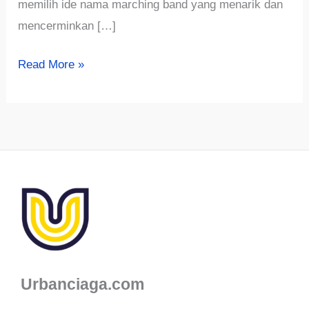
memilih ide nama marching band yang menarik dan
mencerminkan […]
√725+
Read More »
Ide
Nama
Marching
band
Uni,
Menarik
dan
Lucu
Urbanciaga.com