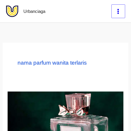
Lewati
Urbanciaga
ke
konten
nama parfum wanita terlaris