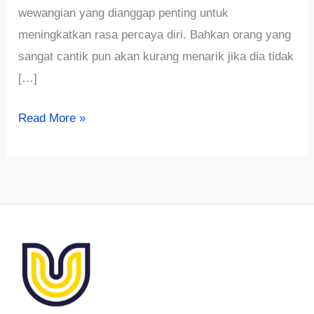
wewangian yang dianggap penting untuk
meningkatkan rasa percaya diri. Bahkan orang yang
sangat cantik pun akan kurang menarik jika dia tidak
[…]
√TERBARU
Read More »
!!
200+
Ide
Nama
Parfum
Wanita
Aesthetic
&
Unik