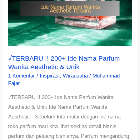
√TERBARU !! 200+ Ide Nama Parfum
Wanita Aesthetic & Unik
1 Komentar
/
Inspirasi
,
Wirausaha
/
Muhammad
Fajar
√TERBARU !! 200+ Ide Nama Parfum Wanita
Aesthetic & Unik Ide Nama Parfum Wanita
Aesthetic.- Sebelum kita mulai dengan ide nama
toko parfum mari kita lihat sekilas detail bisnis
parfum dan peluang bisnisnya. Parfum mengandung