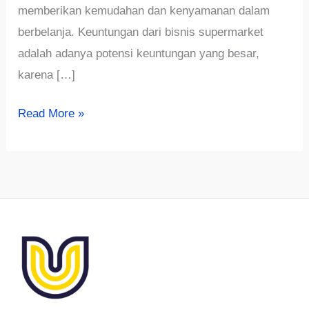
memberikan kemudahan dan kenyamanan dalam
berbelanja. Keuntungan dari bisnis supermarket
adalah adanya potensi keuntungan yang besar,
karena […]
√875+
Read More »
Ide
Nama
Supermarket
Kreatif,
Menarik
dan
Aesthetic