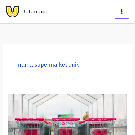
Lewati
Urbanciaga
ke
konten
nama supermarket unik