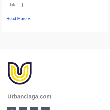
tidak […]
√866+
Read More »
Ide
Nama
Toko
Beras
yang
Bagus,
Unik
dan
Islami
Urbanciaga.com