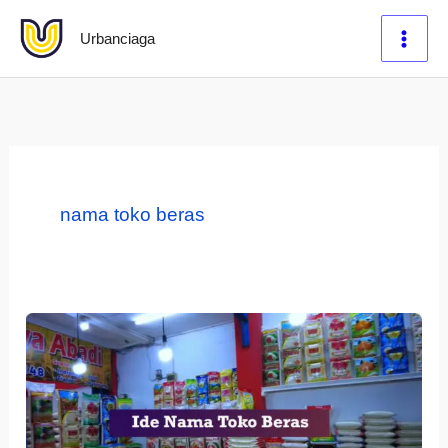
Lewati
Urbanciaga
ke
konten
nama toko beras