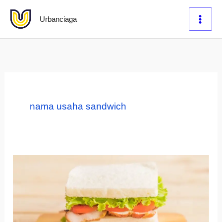
Lewati
Urbanciaga
ke
konten
nama usaha sandwich