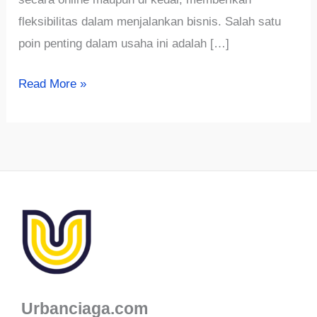
fleksibilitas dalam menjalankan bisnis. Salah satu
poin penting dalam usaha ini adalah […]
765+
Read More »
Ide
Nama
Usaha
Sandwich
Unik,
Terbaru
dan
Update
2024
Urbanciaga.com