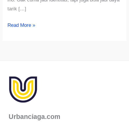
tarik […]
√1000
Read More »
Ide
Nama
Usaha
Souvenir
Menarik
Unik
dan
Kreatif
Urbanciaga.com