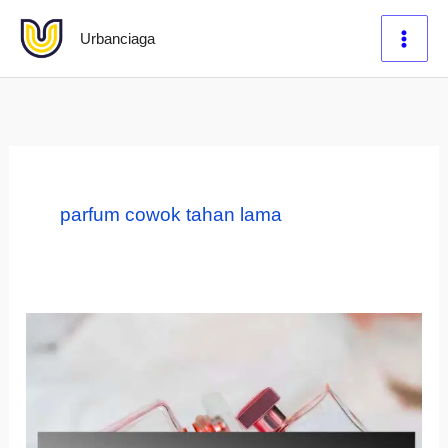
Lewati
Urbanciaga
ke
konten
parfum cowok tahan lama