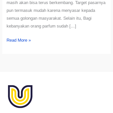
masih akan bisa terus berkembang. Target pasarnya
pun termasuk mudah karena menyasar kepada
semua golongan masyarakat. Selain itu, Bagi
kebanyakan orang parfum sudah […]
√150+Rekomendasi
Read More »
Nama
Parfum
Pria
Aesthetic,
Unik
&
Kekinian