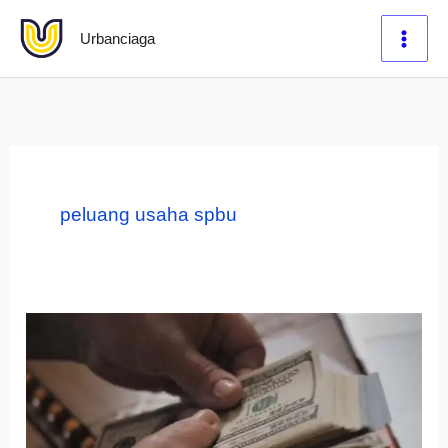
Lewati
Urbanciaga
ke
konten
peluang usaha spbu