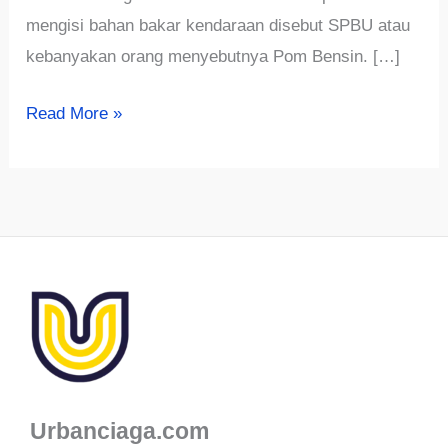
mengisi bahan bakar kendaraan disebut SPBU atau
kebanyakan orang menyebutnya Pom Bensin. […]
Menghitung
Read More »
Peluang
Usaha
Membuka
SPBU,
Masih
Cuan
Kah??
Urbanciaga.com