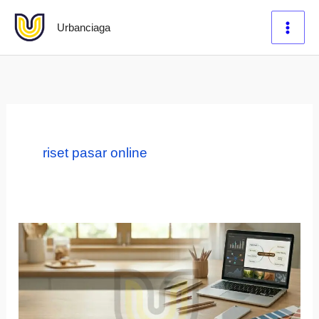
Lewati
Urbanciaga
ke
konten
riset pasar online