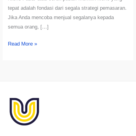
tepat adalah fondasi dari segala strategi pemasaran.
Jika Anda mencoba menjual segalanya kepada
semua orang, […]
Tips
Read More »
Memilih
Niche
Pasar
yang
Potensial
dan
Menguntungkan:
Panduan
Lengkap