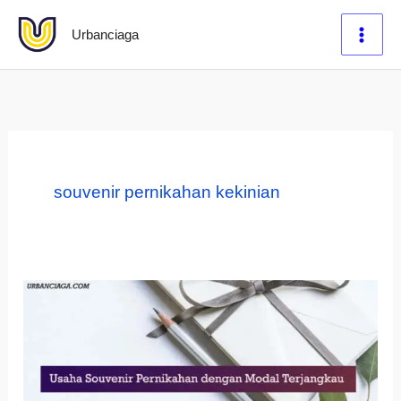
Lewati
Urbanciaga
ke
konten
souvenir pernikahan kekinian