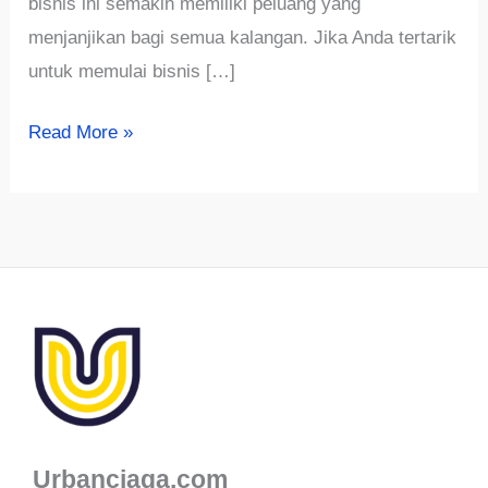
bisnis ini semakin memiliki peluang yang
menjanjikan bagi semua kalangan. Jika Anda tertarik
untuk memulai bisnis […]
Mulai
Read More »
Usaha
Souvenir
Pernikahan
dengan
Modal
Terjangkau
Urbanciaga.com