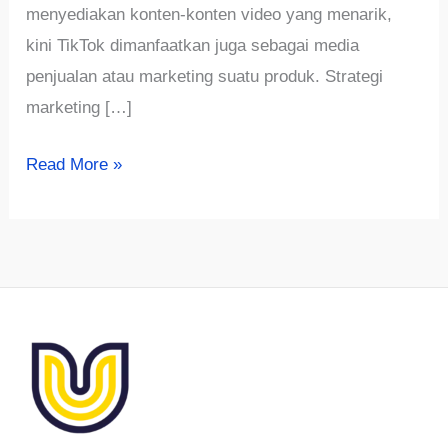
menyediakan konten-konten video yang menarik,
kini TikTok dimanfaatkan juga sebagai media
penjualan atau marketing suatu produk. Strategi
marketing […]
Inilah
Read More »
Strategi
Marketing
TikTok
Terampuh
Meningkatkan
Penjualan
Produk