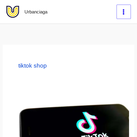
Lewati
Urbanciaga
ke
konten
tiktok shop