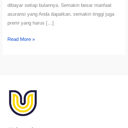
dibayar setiap bulannya. Semakin besar manfaat
asuransi yang Anda dapatkan, semakin tinggi juga
premi yang harus […]
Cari
Read More »
Tahu
Tips
Hemat
Premi
Asuransi
yang
Bisa
Kamu
Lakukan