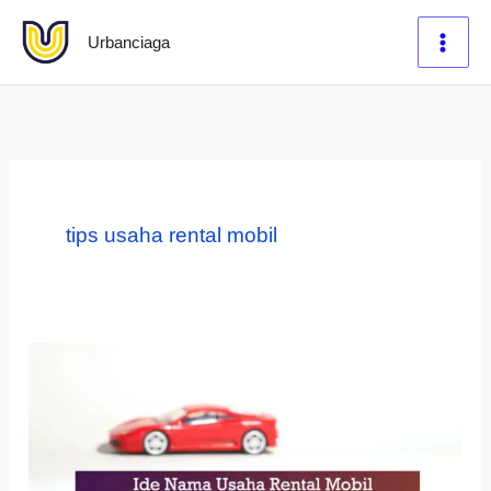
Lewati
Urbanciaga
ke
konten
tips usaha rental mobil