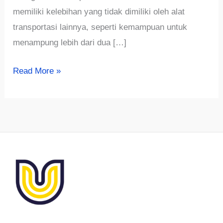
memiliki kelebihan yang tidak dimiliki oleh alat
transportasi lainnya, seperti kemampuan untuk
menampung lebih dari dua […]
√775+
Read More »
Ide
Nama
Usaha
Rental
Mobil
Menarik,
Unik
dan
Mewah