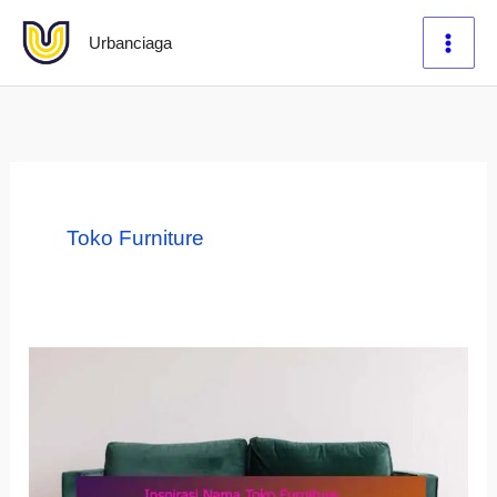
Lewati
Urbanciaga
ke
konten
Toko Furniture