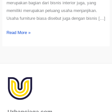
merupakan bagian dari bisnis interior juga, yang
memiliki merupakan peluang usaha menjanjikan.
Usaha furniture biasa disebut juga dengan bisnis […]
√755+
Read More »
Inspirasi
Nama
Toko
Furniture
Aesthetic,
Keren
Dan
Terbaru