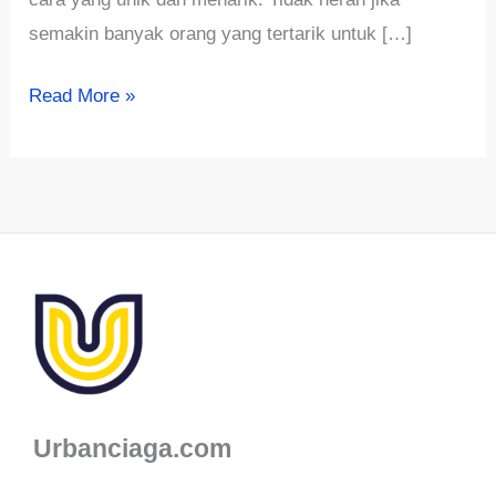
semakin banyak orang yang tertarik untuk […]
880+
Read More »
Ide
Nama
Toko
Tanaman
Hias
Unik,
Menarik
dan
Aesthetic
Urbanciaga.com