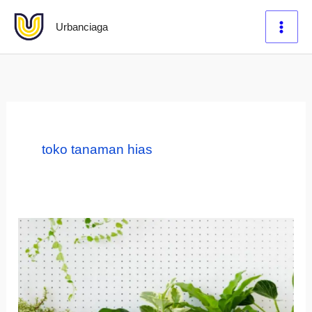
Lewati
Urbanciaga
ke
konten
toko tanaman hias