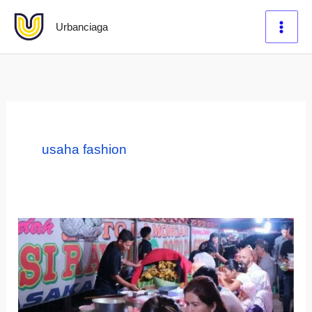
Lewati
Urbanciaga
ke
konten
usaha fashion