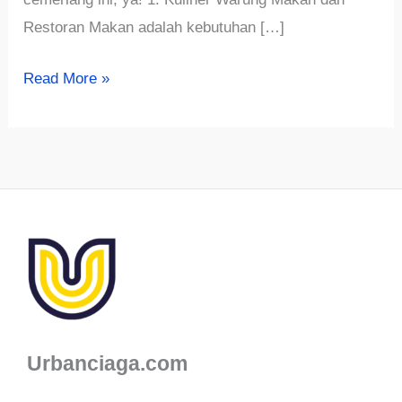
Restoran Makan adalah kebutuhan […]
7
Read More »
Rekomendasi
Usaha
yang
Tidak
Pernah
Sepi?
Yuk
Simak
Daftarya!
Urbanciaga.com