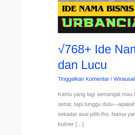
√768+ Ide Nam
dan Lucu
Tinggalkan Komentar
/
Wirausa
Kamu yang lagi semangat mau b
sehat, tapi tunggu dulu—apaka
sekadar asal pilih lho. Nama ya
kuliner […]