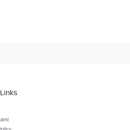
Links
Kami
olicy