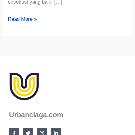
eksekusi yang baik, […]
5
Read More »
Usaha
Modal
1
Juta
yang
Cepat
Balik
Modal,
Yuk
Coba!
Urbanciaga.com