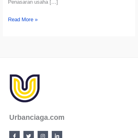
Penasaran usaha […]
Rekomendasi
Read More »
Usaha
Ternak
Modal
300
Ribu
Urbanciaga.com