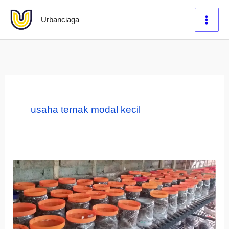
Lewati
Urbanciaga
ke
konten
usaha ternak modal kecil