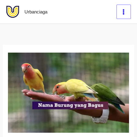
Lewati
Urbanciaga
ke
konten